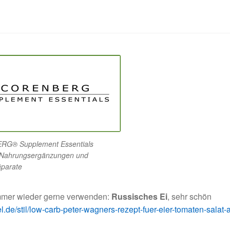
G® Supplement Essentials
 Nahrungsergänzungen und
äparate
immer wieder gerne verwenden:
Russisches Ei
, sehr schön
l.de/stil/low-carb-peter-wagners-rezept-fuer-eier-tomaten-salat-