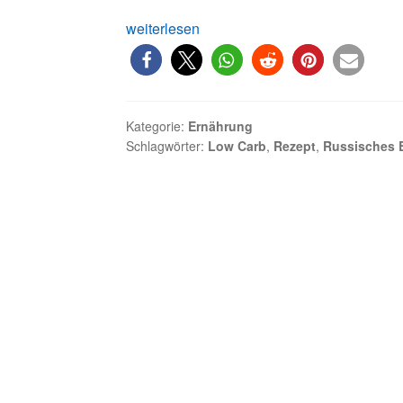
Rasches
weiterlesen
Rezept:
Russisches
Ei
–
Kategorie:
Ernährung
Low
Schlagwörter:
Low Carb
,
Rezept
,
Russisches 
Carb
mit
Traditon