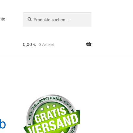
Suchen
Suchen
nto
nach:
0,00
€
0 Artikel
b