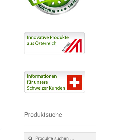
Produktsuche
a-
Suchen
Suchen