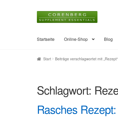
Zur
Zum
Navigation
Inhalt
springen
springen
Startseite
Online-Shop
Blog
Start
Beiträge verschlagwortet mit „Rezept“
Schlagwort:
Reze
Rasches Rezept: