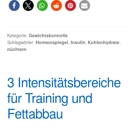
dem
Training:
Ja
oder
nein?
Kategorie:
Gewichtskontrolle
Schlagwörter:
Hormonspiegel
,
Insulin
,
Kohlenhydrate
,
nüchtern
3 Intensitätsbereiche
für Training und
Fettabbau