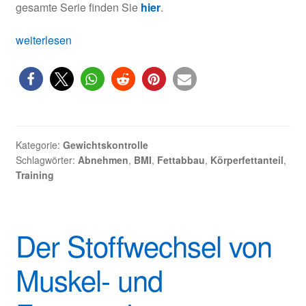
gesamte Serie finden Sie
hier
.
Abschluss
weiterlesen
der
Artikelserie:
Strategien
zum
Fettabbau
Kategorie:
Gewichtskontrolle
Schlagwörter:
Abnehmen
,
BMI
,
Fettabbau
,
Körperfettanteil
,
Training
Der Stoffwechsel von
Muskel- und