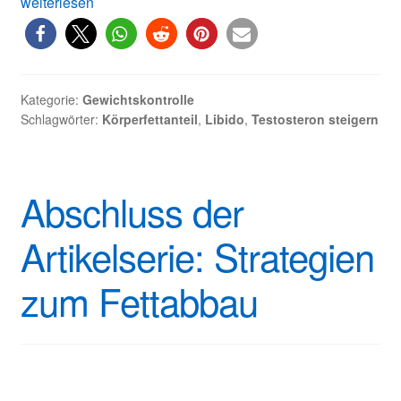
Testosteron
weiterlesen
steigern
–
so
geht
Kategorie:
Gewichtskontrolle
es!
Schlagwörter:
Körperfettanteil
,
Libido
,
Testosteron steigern
Abschluss der
Artikelserie: Strategien
zum Fettabbau