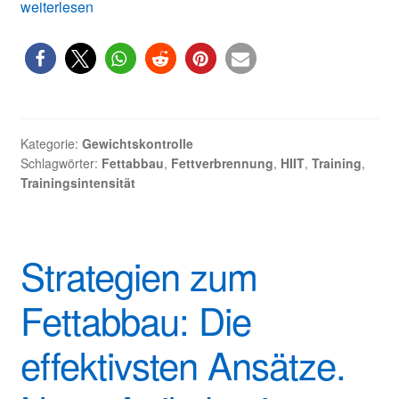
3
weiterlesen
Intensitätsbereiche
für
Training
und
Fettabbau
Kategorie:
Gewichtskontrolle
Schlagwörter:
Fettabbau
,
Fettverbrennung
,
HIIT
,
Training
,
Trainingsintensität
Strategien zum
Fettabbau: Die
effektivsten Ansätze.