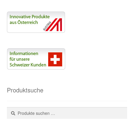
Produktsuche
Suchen
Suchen
nach: