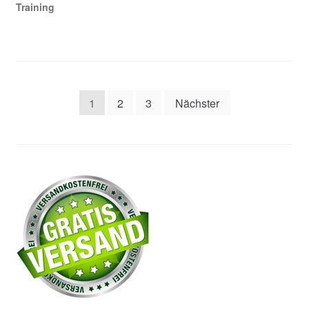
Training
Seitennummerierung
1
2
3
Nächster
der
Beiträge