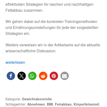
effektivsten Strategien für raschen und nachhaltigen
Fettabbau zusammen.
Wir gehen dabei auf die konkreten Trainingsmethoden
und Ernährungsumstellungen für jede der vorgestellten
Strategien ein.
Weiters verweisen wir in der Artikelserie auf die aktuelle
wissenschaftliche Diskussion.
Strategien
weiterlesen
zum
Fettabbau:
Die
effektivsten
Ansätze.
Neue
Kategorie:
Gewichtskontrolle
Artikelserie
Schlagwörter:
Abnehmen
,
BMI
,
Fettabbau
,
Körperfettanteil
,