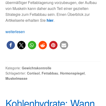
übermäßiger Fettablagerung vorzubeugen, der Aufbau
von Muskeln kann daher auch Teil einer gezielten
Strategie zum Fettabbau sein. Einen Überblick zur
Artikelserie erhalten Sie
hier
.
Der
weiterlesen
Stoffwechsel
von
Muskel-
und
Fettgewebe
Kategorie:
Gewichtskontrolle
Schlagwörter:
Cortisol
,
Fettabbau
,
Hormonspiegel
,
Muskelmasse
Kohlenhydrate: Wann