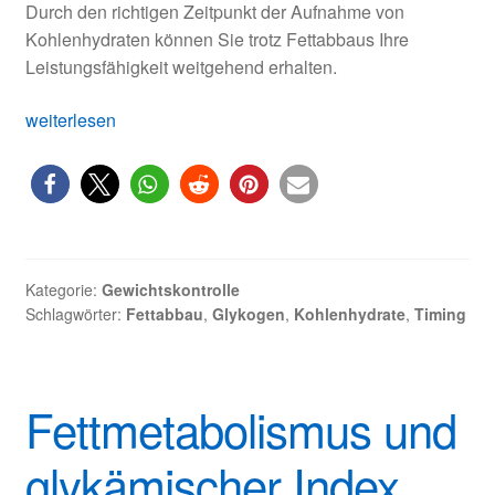
Durch den richtigen Zeitpunkt der Aufnahme von
Kohlenhydraten können Sie trotz Fettabbaus Ihre
Leistungsfähigkeit weitgehend erhalten.
Kohlenhydrate:
weiterlesen
Wann
und
wieviel
während
des
Fettabbaus
Kategorie:
Gewichtskontrolle
Schlagwörter:
Fettabbau
,
Glykogen
,
Kohlenhydrate
,
Timing
Fettmetabolismus und
glykämischer Index