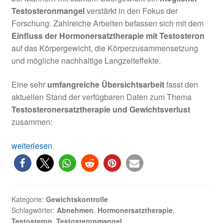
Testosteronmangel
verstärkt in den Fokus der
Forschung. Zahlreiche Arbeiten befassen sich mit dem
Einfluss der Hormonersatztherapie mit Testosteron
auf das Körpergewicht, die Körperzusammensetzung
und mögliche nachhaltige Langzeiteffekte.
Eine sehr
umfangreiche Übersichtsarbeit
fasst den
aktuellen Stand der verfügbaren Daten zum Thema
Testosteronersatztherapie und Gewichtsverlust
zusammen:
Testosteron
weiterlesen
und
Übergewicht
beim
Mann
Kategorie:
Gewichtskontrolle
Schlagwörter:
Abnehmen
,
Hormonersatztherapie
,
Testosteron
,
Testosteronmangel