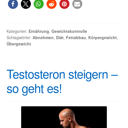
nachhaltig
abnehmen
–
geht
das?
Kategorien:
Ernährung
,
Gewichtskontrolle
Schlagwörter:
Abnehmen
,
Diät
,
Fettabbau
,
Körpergewicht
,
Übergewicht
Testosteron steigern –
so geht es!