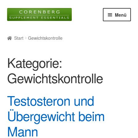
Zur
Zum
Menü
Navigation
Inhalt
springen
springen
Startseite
Start
Gewichtskontrolle
Unter
Online-Shop
öffnen
Kategorie:
Blog
Gewichtskontrolle
Unter
Wissen
öffnen
Testosteron und
Glossar
Übergewicht beim
Kontakt
Mann
Über uns