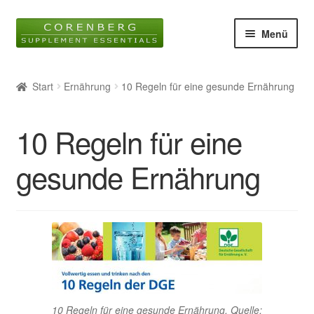
Zur
Zum
Menü
Navigation
Inhalt
springen
springen
Startseite
Start
Ernährung
10 Regeln für eine gesunde Ernährung
Unter
Online-Shop
öffnen
10 Regeln für eine
Blog
gesunde Ernährung
Unter
Wissen
öffnen
Glossar
Kontakt
Über uns
10 Regeln für eine gesunde Ernährung, Quelle: