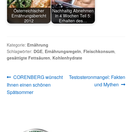
Österreichischer
Nachhaltig Abnehmen
Ernährungsbericht
in 4 Wochen Teil 5:
2012
Erhalten des…
Kategorie:
Ernährung
Schlagwörter:
DGE
,
Ernährungsregeln
,
Fleischkonsum
,
gesättigte Fettsäuren
,
Kohlenhydrate
Beitragsnavigation
Vorheriger
Nächster
CORENBERG wünscht
Testosteronmangel: Fakten
Beitrag:
Beitrag:
und Mythen
Ihnen einen schönen
Spätsommer