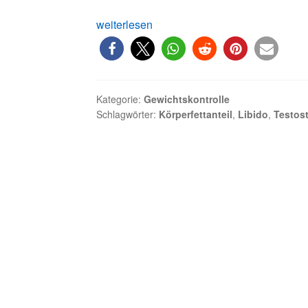
Testosteron
weiterlesen
steigern
–
so
geht
Kategorie:
Gewichtskontrolle
es!
Schlagwörter:
Körperfettanteil
,
Libido
,
Testost