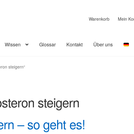
Warenkorb
Mein Ko
Wissen
Glossar
Kontakt
Über uns
eron steigern“
steron steigern
ern – so geht es!