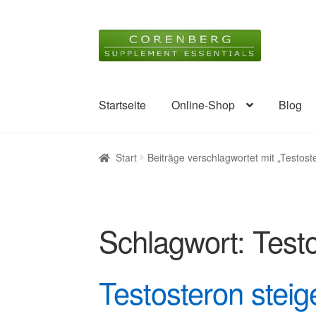
Zur
Zum
Navigation
Inhalt
springen
springen
Startseite
Online-Shop
Blog
Start
Beiträge verschlagwortet mit „Testost
Schlagwort:
Testo
Testosteron steig