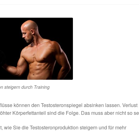
n steigern durch Training
flüsse können den Testosteronspiegel absinken lassen. Verlust
hter Körperfettanteil sind die Folge. Das muss aber nicht so se
, wie Sie die Testosteronproduktion steigern und für mehr