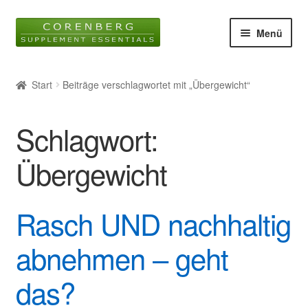
Zur
Zum
Menü
Navigation
Inhalt
springen
springen
Startseite
Start
Beiträge verschlagwortet mit „Übergewicht“
Unter
Online-Shop
öffnen
Schlagwort:
Blog
Übergewicht
Unter
Wissen
öffnen
Rasch UND nachhaltig
Glossar
abnehmen – geht
Kontakt
das?
Über uns