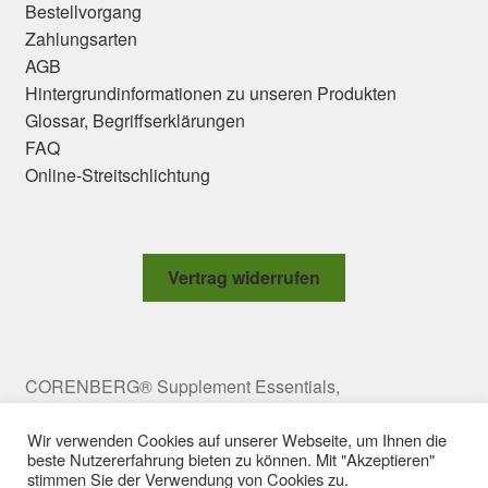
Bestellvorgang
Zahlungsarten
AGB
Hintergrundinformationen zu unseren Produkten
Glossar, Begriffserklärungen
FAQ
Online-Streitschlichtung
Vertrag widerrufen
CORENBERG® Supplement Essentials,
Meravigliagasse 2 Top 10, 1060 Vienna, Austria,
office@corenberg.com Copyright © 2009-2025
Wir verwenden Cookies auf unserer Webseite, um Ihnen die
beste Nutzererfahrung bieten zu können. Mit "Akzeptieren"
CORENBERG e.U. All rights reserved.
stimmen Sie der Verwendung von Cookies zu.