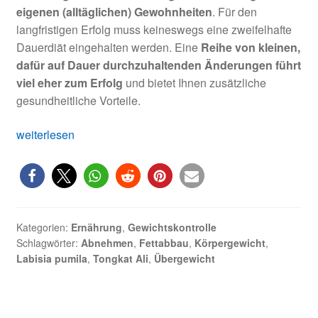
eigenen (alltäglichen) Gewohnheiten
. Für den
langfristigen Erfolg muss keineswegs eine zweifelhafte
Dauerdiät eingehalten werden. Eine
Reihe von kleinen,
dafür auf Dauer durchzuhaltenden Änderungen führt
viel eher zum Erfolg
und bietet Ihnen zusätzliche
gesundheitliche Vorteile.
Endlich
weiterlesen
abnehmen:
Erfolgreich,
nachhaltig
und
dauerhaft!
Kategorien:
Ernährung
,
Gewichtskontrolle
Schlagwörter:
Abnehmen
,
Fettabbau
,
Körpergewicht
,
Labisia pumila
,
Tongkat Ali
,
Übergewicht