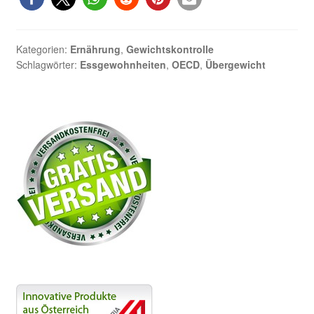
und
Fettleibigkeit
nehmen
Kategorien:
Ernährung
,
Gewichtskontrolle
weiter
Schlagwörter:
Essgewohnheiten
,
OECD
,
Übergewicht
zu