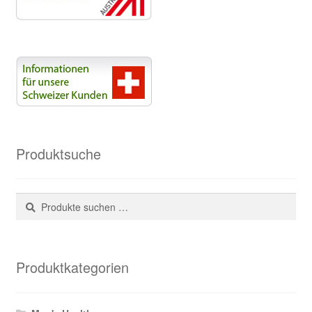
Produktsuche
Suchen
Suchen
nach:
Produktkategorien