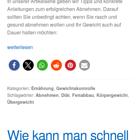
In unserer Artikelserie geben wir Tipps und konkrete
Anleitungen zum erfolgreichen Abnehmen. Darauf
sollten Sie unbedingt achten, wenn Sie rasch und
gesund abnehmen wollen und Ihr Gewicht auch auf
Dauer halten möchten:
Rasch
weiterlesen
UND
nachhaltig
abnehmen
–
geht
Kategorien:
Ernährung
,
Gewichtskontrolle
das?
Schlagwörter:
Abnehmen
,
Diät
,
Fettabbau
,
Körpergewicht
,
Übergewicht
Wie kann man schnell