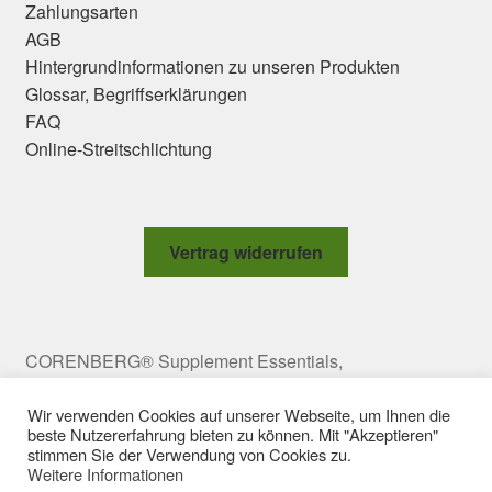
Zahlungsarten
AGB
Hintergrundinformationen zu unseren Produkten
Glossar, Begriffserklärungen
FAQ
Online-Streitschlichtung
Vertrag widerrufen
CORENBERG® Supplement Essentials,
Meravigliagasse 2 Top 10, 1060 Vienna, Austria,
Wir verwenden Cookies auf unserer Webseite, um Ihnen die
office@corenberg.com Copyright © 2009-2025
beste Nutzererfahrung bieten zu können. Mit "Akzeptieren"
CORENBERG e.U. All rights reserved.
stimmen Sie der Verwendung von Cookies zu.
Weitere Informationen