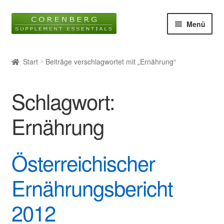
Zur
Zum
Menü
Navigation
Inhalt
springen
springen
Startseite
Start
Beiträge verschlagwortet mit „Ernährung“
Unter
Online-Shop
öffnen
Schlagwort:
Blog
Ernährung
Unter
Wissen
öffnen
Österreichischer
Glossar
Ernährungsbericht
Kontakt
2012
Über uns