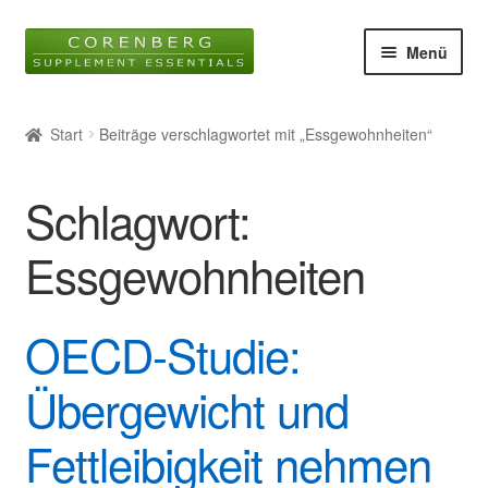
Zur
Zum
Menü
Navigation
Inhalt
springen
springen
Startseite
Start
Beiträge verschlagwortet mit „Essgewohnheiten“
Unter
Online-Shop
öffnen
Schlagwort:
Blog
Essgewohnheiten
Unter
Wissen
öffnen
OECD-Studie:
Glossar
Übergewicht und
Kontakt
Fettleibigkeit nehmen
Über uns