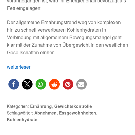
vorangegangen ist, wird ihr Energiegehalt bevorzugt als
Fett eingelagert.
Der allgemeine Ernährungstrend weg von komplexen
hin zu schnell verwertbaren Kohlenhydraten in
Verbindung mit allgemeinem Bewegungsmangel geht
klar mit der Zunahme von Übergewicht in den westlichen
Gesellschaften einher.
Vier
weiterlesen
einfache
Tipps
für
Ihr
Körpergewicht
Kategorien:
Ernährung
,
Gewichtskontrolle
Schlagwörter:
Abnehmen
,
Essgewohnheiten
,
Kohlenhydrate