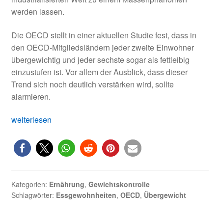
werden lassen.
Die OECD stellt in einer aktuellen Studie fest, dass in
den OECD-Mitgliedsländern jeder zweite Einwohner
übergewichtig und jeder sechste sogar als fettleibig
einzustufen ist. Vor allem der Ausblick, dass dieser
Trend sich noch deutlich verstärken wird, sollte
alarmieren.
OECD-
weiterlesen
Studie:
Übergewicht
und
Fettleibigkeit
nehmen
Kategorien:
Ernährung
,
Gewichtskontrolle
weiter
Schlagwörter:
Essgewohnheiten
,
OECD
,
Übergewicht
zu