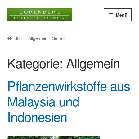
Zur
Zum
Menü
Navigation
Inhalt
springen
springen
Startseite
Start
Allgemein
Seite 3
Unter
Online-Shop
öffnen
Kategorie:
Allgemein
Blog
Unter
Wissen
Pflanzenwirkstoffe aus
öffnen
Malaysia und
Glossar
Indonesien
Kontakt
Über uns