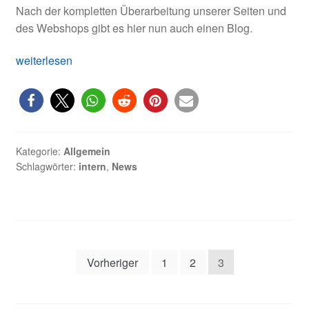
Nach der kompletten Überarbeitung unserer Seiten und
des Webshops gibt es hier nun auch einen Blog.
Willkommen
weiterlesen
in
unserem
neuen
Blog!
Kategorie:
Allgemein
Schlagwörter:
intern
,
News
Seitennummerierung
Vorheriger
1
2
3
der