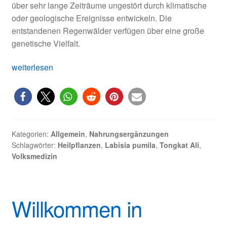
über sehr lange Zeiträume ungestört durch klimatische
oder geologische Ereignisse entwickeln. Die
entstandenen Regenwälder verfügen über eine große
genetische Vielfalt.
Pflanzenwirkstoffe
weiterlesen
aus
Malaysia
und
Indonesien
Kategorien:
Allgemein
,
Nahrungsergänzungen
Schlagwörter:
Heilpflanzen
,
Labisia pumila
,
Tongkat Ali
,
Volksmedizin
Willkommen in