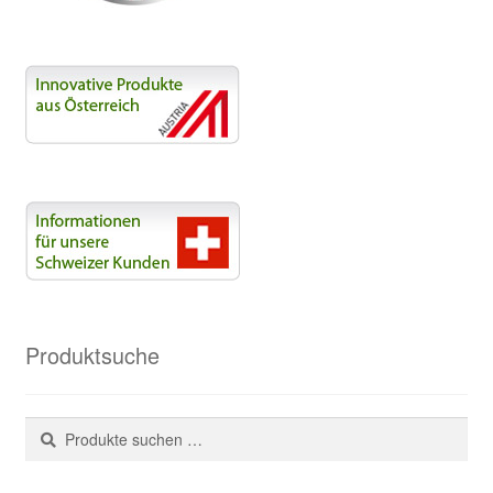
Produktsuche
Suchen
Suchen
nach: