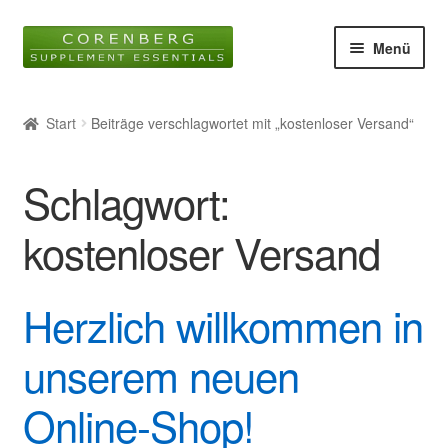
Zur
Zum
Menü
Navigation
Inhalt
springen
springen
Startseite
Start
Beiträge verschlagwortet mit „kostenloser Versand“
Unter
Online-Shop
öffnen
Schlagwort:
Blog
kostenloser Versand
Unter
Wissen
öffnen
Herzlich willkommen in
Glossar
unserem neuen
Kontakt
Online-Shop!
Über uns