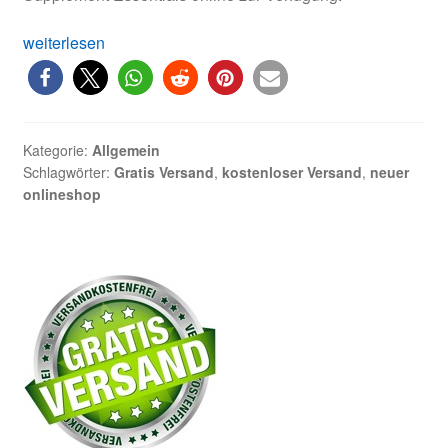
Herzlich
weiterlesen
willkommen
in
unserem
neuen
Kategorie:
Allgemein
Online-
Schlagwörter:
Gratis Versand
,
kostenloser Versand
,
neuer
Shop!
onlineshop