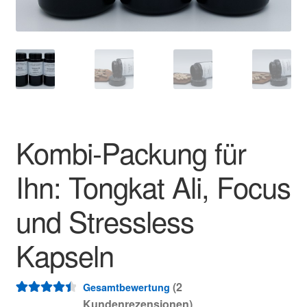
Unter
öffnen
Kombi-Packung für
Ihn: Tongkat Ali, Focus
und Stressless
Kapseln
(
2
Gesamtbewertung
Kundenrezensionen)
Bewertet
2