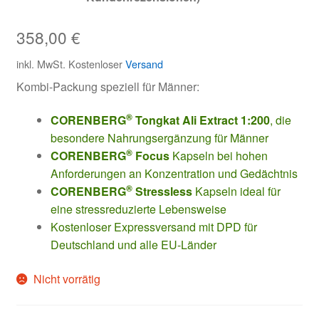
mit
4.50
358,00
€
von 5,
basierend
inkl. MwSt.
Kostenloser
Versand
auf
Kombi-Packung speziell für Männer:
Kundenbew
ertungen
®
CORENBERG
Tongkat Ali Extract 1:200
, die
besondere Nahrungsergänzung für Männer
®
CORENBERG
Focus
Kapseln bei hohen
Anforderungen an Konzentration und Gedächtnis
®
CORENBERG
Stressless
Kapseln ideal für
eine stressreduzierte Lebensweise
Kostenloser Expressversand mit DPD für
Deutschland und alle EU-Länder
Nicht vorrätig