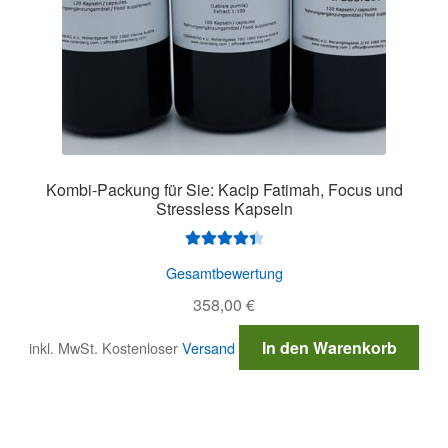
Kombi-Packung für Sie: Kacip Fatimah, Focus und
Stressless Kapseln
Bewertet
Gesamtbewertung
mit
4.50
358,00
€
von 5
In den Warenkorb
inkl. MwSt.
Kostenloser
Versand