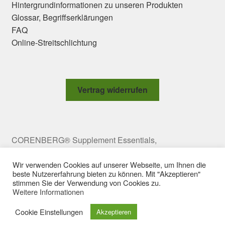
Hintergrundinformationen zu unseren Produkten
Glossar, Begriffserklärungen
FAQ
Online-Streitschlichtung
Vertrag widerrufen
CORENBERG® Supplement Essentials,
Meravigliagasse 2 Top 10, 1060 Vienna, Austria,
office@corenberg.com Copyright © 2009-2025
Wir verwenden Cookies auf unserer Webseite, um Ihnen die
beste Nutzererfahrung bieten zu können. Mit "Akzeptieren"
CORENBERG e.U. All rights reserved.
stimmen Sie der Verwendung von Cookies zu.
Weitere Informationen
Cookie Einstellungen
Akzeptieren
0
Suchen
Suchen