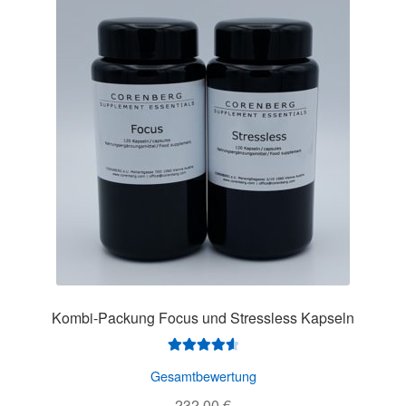
Kombi-Packung Focus und Stressless Kapseln
Bewertet
Gesamtbewertung
mit
4.67
232,00
€
von 5