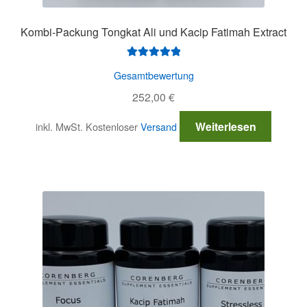
Kombi-Packung Tongkat Ali und Kacip Fatimah Extract
Bewertet mit
Gesamtbewertung
5.00
von 5
252,00
€
Weiterlesen
inkl. MwSt.
Kostenloser
Versand