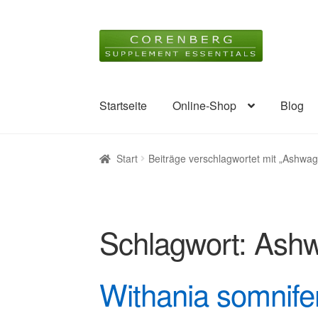
Zur
Zum
Navigation
Inhalt
springen
springen
Startseite
Online-Shop
Blog
Start
Beiträge verschlagwortet mit „Ashw
Schlagwort:
Ashw
Withania somnif