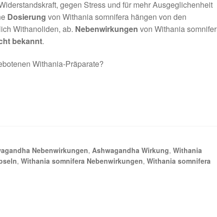
 Widerstandskraft, gegen Stress und für mehr Ausgeglichenheit
ne
Dosierung
von Withania somnifera hängen von den
ich Withanoliden, ab.
Nebenwirkungen
von Withania somnife
cht bekannt
.
gebotenen Withania-Präparate?
agandha Nebenwirkungen
,
Ashwagandha Wirkung
,
Withania
pseln
,
Withania somnifera Nebenwirkungen
,
Withania somnifera