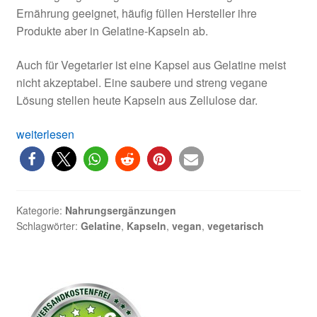
Ernährung geeignet, häufig füllen Hersteller ihre
Produkte aber in Gelatine-Kapseln ab.
Auch für Vegetarier ist eine Kapsel aus Gelatine meist
nicht akzeptabel. Eine saubere und streng vegane
Lösung stellen heute Kapseln aus Zellulose dar.
Vegane
weiterlesen
Kapseln:
Nahrungsergänzungen
in
Zellulose-
Kategorie:
Nahrungsergänzungen
Kapseln
Schlagwörter:
Gelatine
,
Kapseln
,
vegan
,
vegetarisch