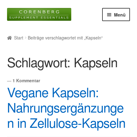
Zur
Zum
Menü
Navigation
Inhalt
springen
springen
Startseite
Start
Beiträge verschlagwortet mit „Kapseln“
Unter
Online-Shop
öffnen
Schlagwort:
Kapseln
Blog
Unter
Wissen
—
1 Kommentar
öffnen
Vegane Kapseln:
Glossar
Nahrungsergänzunge
Kontakt
n in Zellulose-Kapseln
Über uns