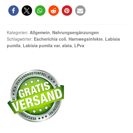
Fatimah:
Verwendung
gegen
Infekte
des
Kategorien:
Allgemein
,
Nahrungsergänzungen
Harntraktes
Schlagwörter:
Escherichia coli
,
Harnwegsinfekte
,
Labisia
wissenschaftlich
pumila
,
Labisia pumila var. alata
,
LPva
untermauert