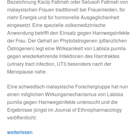
Bezeichnung Kacip Fatimah oder Selusoh Fatimah von
malaysischen Frauen traditionell bei Frauenleiden, für
mehr Energie und für hormonelle Ausgeglichenheit
eingesetzt. Eine spezielle volksmedizinische
Anwendung betrifft den Einsatz gegen Harnwegsinfekte
der Frau. Der Gehalt an Phytoöstrogenen (pflanzlichen
Östrogenen) legt eine Wirksamkeit von Labisia pumila
gegen wiederkehrende Infektionen des Harntraktes
(urinary tract infection, UTI) besonders nach der
Menopause nahe.
Eine schwedisch-malaysische Forschergruppe hat nun
einen möglichen Wirkungsmechanismus von Labisia
pumila gegen Harnwegsinfekte untersucht und die
Ergebnisse jüngst im Journal of Ethnopharmacology
veröffentlicht:
Kacip
weiterlesen