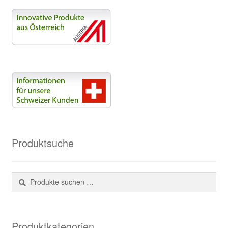
Produktsuche
Suchen
Suchen
nach:
Produktkategorien