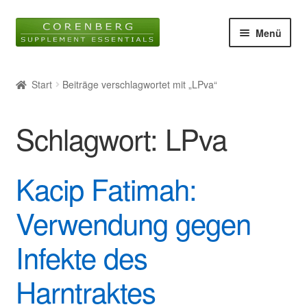
Zur
Zum
Menü
Navigation
Inhalt
springen
springen
Startseite
Start
Beiträge verschlagwortet mit „LPva“
Unter
Online-Shop
öffnen
Schlagwort:
LPva
Blog
Unter
Wissen
Kacip Fatimah:
öffnen
Verwendung gegen
Glossar
Infekte des
Kontakt
Harntraktes
Über uns