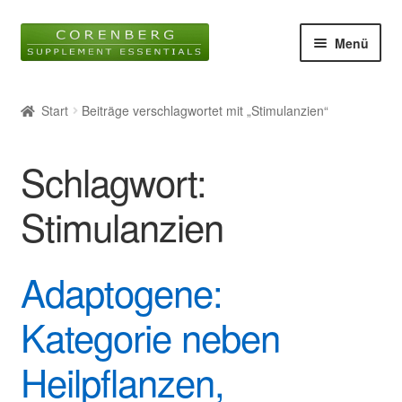
Zur
Zum
Menü
Navigation
Inhalt
springen
springen
Startseite
Start
Beiträge verschlagwortet mit „Stimulanzien“
Unter
Online-Shop
öffnen
Schlagwort:
Blog
Stimulanzien
Unter
Wissen
öffnen
Adaptogene:
Glossar
Kategorie neben
Kontakt
Heilpflanzen,
Über uns