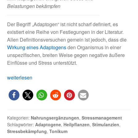
Belastungen bekämpfen
Der Begriff „Adaptogen“ ist nicht scharf definiert, es
existiert eine Reihe von Festlegungen in der Literatur.
Allen Definitionsversuchen gemein ist jedoch, dass die
Wirkung eines Adaptogens
den Organismus in einer
unspezifischen, breiten Weise gegen negative äußere
Einflüsse und Stress unterstützt.
Adaptogene:
weiterlesen
Kategorie
neben
Heilpflanzen,
Stimulanzien,
tonischen
Kategorien:
Nahrungsergänzungen
,
Stressmanagement
Substanzen
Schlagwörter:
Adaptogene
,
Heilpflanzen
,
Stimulanzien
,
Stressbekämpfung
,
Tonikum