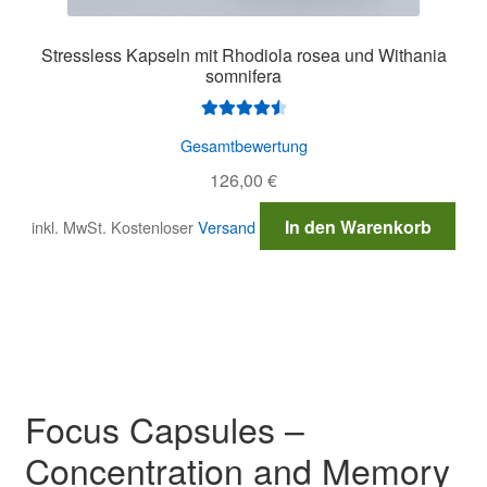
Stressless Kapseln mit Rhodiola rosea und Withania
somnifera
Bewertet
Gesamtbewertung
mit
4.64
126,00
€
von 5
In den Warenkorb
inkl. MwSt.
Kostenloser
Versand
Focus Capsules –
Concentration and Memory