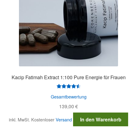
Kacip Fatimah Extract 1:100 Pure Energie für Frauen
Bewertet
Gesamtbewertung
mit
4.60
139,00
€
von 5
In den Warenkorb
inkl. MwSt.
Kostenloser
Versand