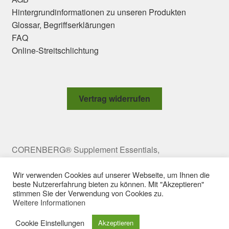
Hintergrundinformationen zu unseren Produkten
Glossar, Begriffserklärungen
FAQ
Online-Streitschlichtung
Vertrag widerrufen
CORENBERG® Supplement Essentials,
Meravigliagasse 2 Top 10, 1060 Vienna, Austria,
office@corenberg.com Copyright © 2009-2025
Wir verwenden Cookies auf unserer Webseite, um Ihnen die
beste Nutzererfahrung bieten zu können. Mit "Akzeptieren"
CORENBERG e.U. All rights reserved.
stimmen Sie der Verwendung von Cookies zu.
Weitere Informationen
Cookie Einstellungen
Akzeptieren
0