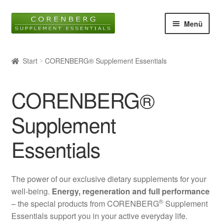
Zur
Zum
Menü
Navigation
Inhalt
springen
springen
Startseite
Start
CORENBERG® Supplement Essentials
Unter
Online-Shop
öffnen
CORENBERG®
Blog
Supplement
Unter
Wissen
öffnen
Essentials
Glossar
Kontakt
The power of our exclusive dietary supplements for your
well-being.
Energy, regeneration and full performance
®
– the special products from CORENBERG
Supplement
Über uns
Essentials support you in your active everyday life.