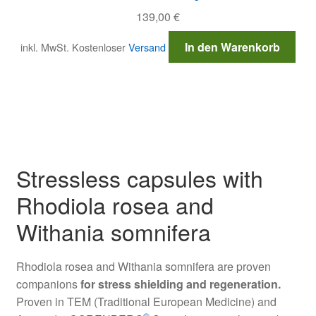
139,00
€
von 5
In den Warenkorb
inkl. MwSt.
Kostenloser
Versand
Stressless capsules with
Rhodiola rosea and
Withania somnifera
Rhodiola rosea and Withania somnifera are proven
companions
for stress shielding and regeneration.
Proven in TEM (Traditional European Medicine) and
®