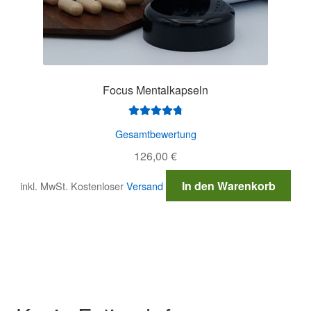
Focus Mentalkapseln
Bewertet mit
Gesamtbewertung
4.88
von 5
126,00
€
In den Warenkorb
inkl. MwSt.
Kostenloser
Versand