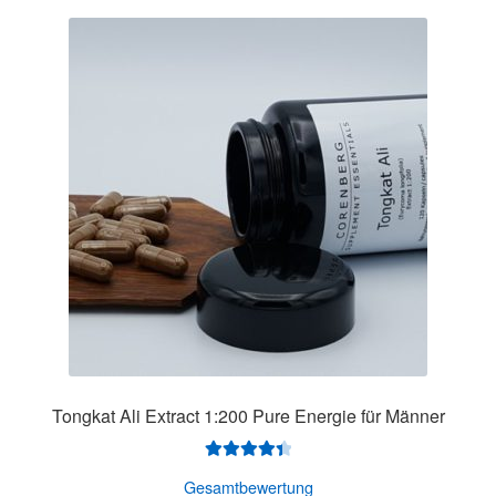
Tongkat Ali Extract 1:200 Pure Energie für Männer
Bewertet
Gesamtbewertung
mit
4.47