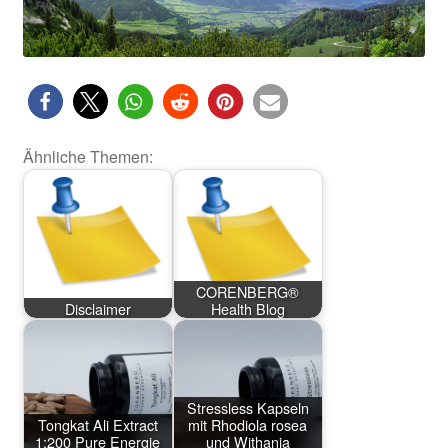
Ähnliche Themen:
CORENBERG®
Disclaimer
Health Blog
Stressless Kapseln
Tongkat Ali Extract
mit Rhodiola rosea
1:200 Pure Energie
und Withania