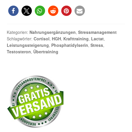
gegen
Übertraining
Kategorien:
Nahrungsergänzungen
,
Stressmanagement
Schlagwörter:
Cortisol
,
HGH
,
Krafttraining
,
Lactat
,
Leistungssteigerung
,
Phosphatidylserin
,
Stress
,
Testosteron
,
Übertraining