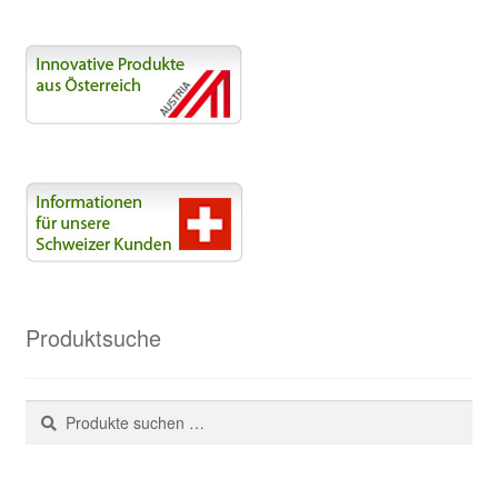
Produktsuche
Suchen
Suchen
nach: