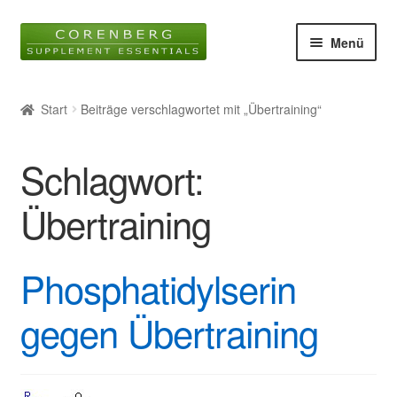
Zur
Zum
Menü
Navigation
Inhalt
springen
springen
Startseite
Start
Beiträge verschlagwortet mit „Übertraining“
Unter
Online-Shop
öffnen
Schlagwort:
Blog
Übertraining
Unter
Wissen
öffnen
Phosphatidylserin
Glossar
gegen Übertraining
Kontakt
Über uns