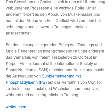
Das Stresshormon Cortisol spielt in den mit Übertraining
verbundenen Prozessen eine wichtige Rolle. Unter
anderem fördert es den Abbau von Muskelmasse und
hemmt den Abbau von Fett. Cortisol wird vermehrt bei
sehr langen und schweren Trainingseinheiten
ausgeschüttet.
Für den leistungssteigernden Erfolg des Trainings und
für die Regeneration mitentscheidend ist unter anderem
das Verhältnis von freiem Testosteron zu Cortisol im
Körper. Ein im Journal of the International Society of
Sports Nutrition (JISSN) erschienener Artikel untersucht
die Auswirkung von
Supplementierung mit
Phosphatidylserin (PS)
auf das Verhältnis von Cortisol
zu Testosteron, Lactat und Wachstumshormonen vor,
während und nach körperlichem Training:
Phosphatidylserin
weiterlesen